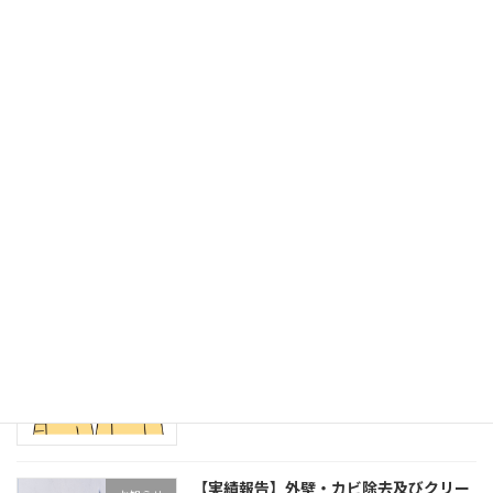
次の記事
気になるエアコンの電気代は消費電力から計算！消費削減のコツもあわせて紹介
2023年2月15日
最近の投稿
【見積無料】カビの根本を徹底に撃退！
お知らせ
日々の暮らしに清潔で安心なものに！
2024年10月7日
【実績報告】外壁・カビ除去及びクリー